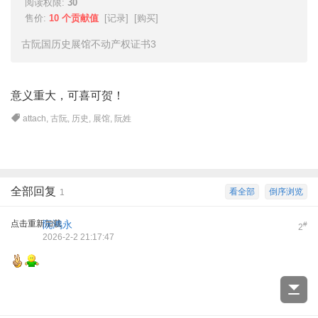
阅读权限:
30
售价:
10 个贡献值
[
记录
] [
购买
]
古阮国历史展馆不动产权证书3
意义重大，可喜可贺！
attach
,
古阮
,
历史
,
展馆
,
阮姓
全部回复
看全部
倒序浏览
1
点击重新加载
阮鸿永
#
2
2026-2-2 21:17:47