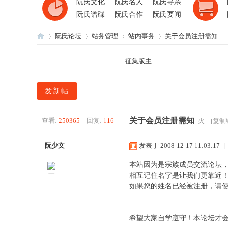
阮氏文化
阮氏名人
阮氏寻亲
阮氏谱碟
阮氏合作
阮氏要闻
阮氏论坛
站务管理
站内事务
关于会员注册需知
征集版主
阮
»
›
›
›
发新帖
关于会员注册需知
查看:
250365
|
回复:
116
火...
[复制
阮少文
发表于 2008-12-17 11:03:17
|
本站因为是宗族成员交流论坛
相互记住名字是让我们更靠近
氏
如果您的姓名已经被注册，请使用
希望大家自学遵守！本论坛才