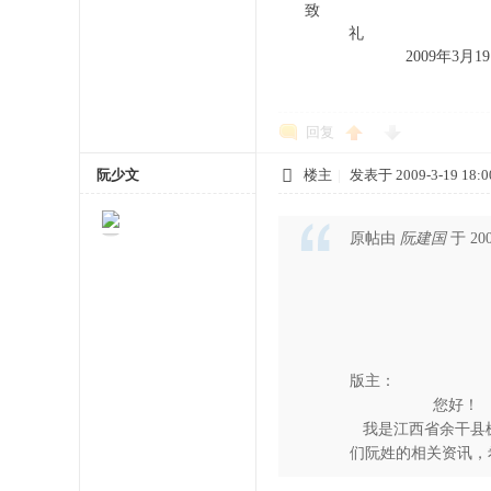
致
礼
2009年3月19
阮建
回复
阮少文
楼主
|
发表于 2009-3-19 18:0
原帖由
阮建国
于 200
版主：
您好！
我是江西省余干县枫
们阮姓的相关资讯，希