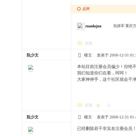
点评
阮路军 重庆
ruanlujun
宗
回复
阮少文
楼主
|
发表于 2008-12-31 01:
本站目前注册会员偏少！但绝
我们知道你们在看，呵呵！
大家伸伸手，这个社区就会干
亲
回复
阮少文
楼主
|
发表于 2008-12-31 01:
已经删除若干非实名注册会员