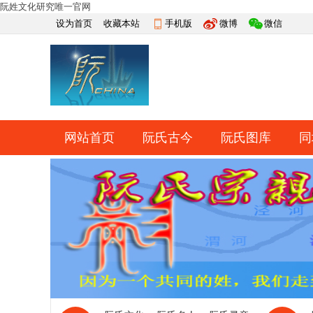
阮姓文化研究唯一官网
设为首页
收藏本站
手机版
微博
微信
网站首页
阮氏古今
阮氏图库
同
快捷导航
帮助
网上祭祀
排行榜
导读