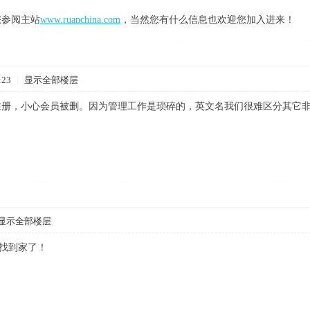
您参阅主站
www.ruanchina.com
，当然您有什么信息也欢迎您加入进来！
:23
|
显示全部楼层
注册，小心会员被删。因为管理工作是琐碎的，英文名我们很难区分其它
显示全部楼层
市，找到家了！