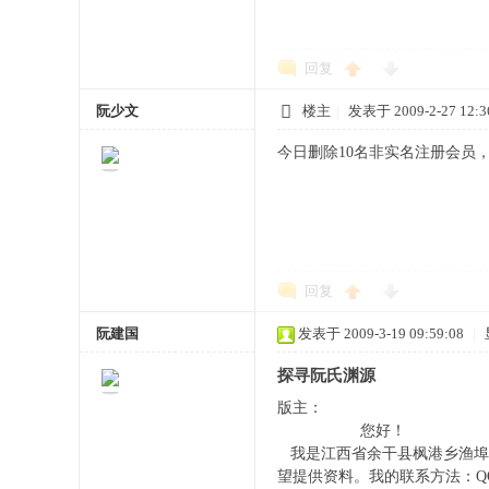
回复
阮少文
楼主
|
发表于 2009-2-27 12:3
今日删除10名非实名注册会员
回复
阮建国
发表于 2009-3-19 09:59:08
|
探寻阮氏渊源
版主：
您好！
我是江西省余干县枫港乡渔埠
望提供资料。我的联系方法：QQ94