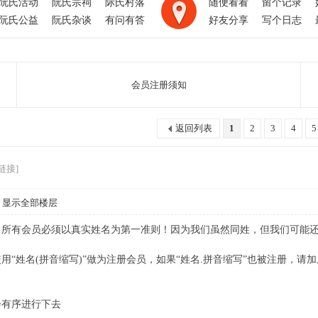
阮氏活动
阮氏宗祠
际氏村落
随便看看
留个记录
阮氏公益
阮氏杂谈
有问有答
好友分享
写个日志
会员注册须知
返回列表
1
2
3
4
5
链接]
显示全部楼层
，所有会员必须以真实姓名为第一准则！因为我们虽然同姓，但我们可能
！
“姓名(拼音缩写)”做为注册会员，如果“姓名.拼音缩写”也被注册，请
会有序进行下去