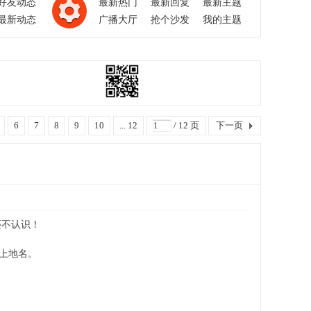
好友动态
最新热门
最新回复
最新主题
最新动态
广播大厅
抢个沙发
我的主题
6
7
8
9
10
... 12
/ 12 页
下一页
还不认识！
加上地名。