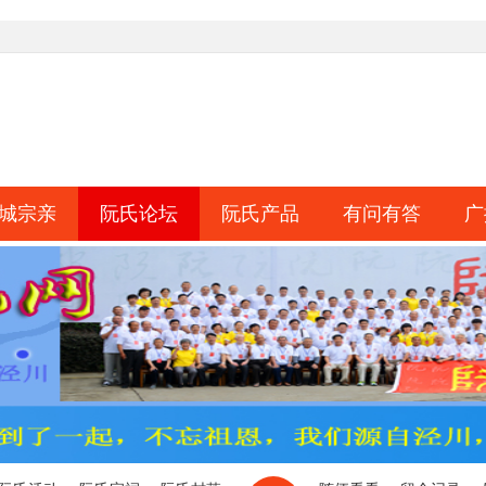
城宗亲
阮氏论坛
阮氏产品
有问有答
广
淘帖
日志
相册
分享
记录