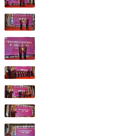
- L& {1 t6 e. @
+ m( j3 m. y" A6 Q( L& d- T: N8 a3 r
. K( V. z- w! y# T/ {8 y
9 y9 e5 [! V4 m! P
2 k; j( V# ]& O1 B( C9 j7 ^