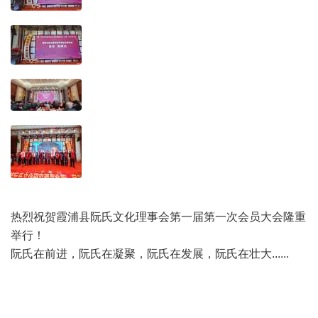
' @3 h- \8 Y) i
. J- Z: g2 e# U- H% }: `
热烈祝贺霞浦县阮氏文化理事会第一届第一次会员大会隆重
举行！
阮氏在前进，阮氏在凝聚，阮氏在发展，阮氏在壮大......
' r;
b7 K5 F! s
; }5 f8 d+ T5 Y+ d" I
/ I, L9 Q7 K; R; R7 o