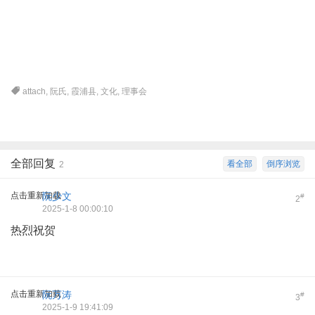
! _, j& y7 u ^/ S# y
0 k9 c) @ i5 O9 A/ ~2 {
attach
,
阮氏
,
霞浦县
,
文化
,
理事会
全部回复
看全部
倒序浏览
2
点击重新加载
阮少文
#
2
2025-1-8 00:00:10
热烈祝贺
点击重新加载
阮万涛
#
3
2025-1-9 19:41:09