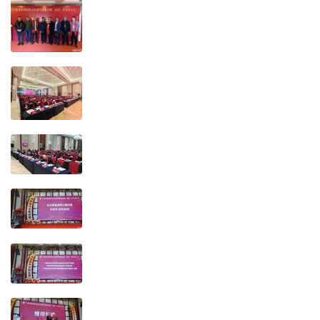
# H9 g8 Z9 w. S Q! K- _