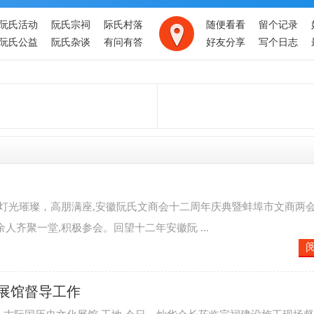
阮氏活动
阮氏宗祠
际氏村落
随便看看
留个记录
阮氏公益
阮氏杂谈
有问有答
好友分享
写个日志
飘飘，灯光璀璨，高朋满座,安徽阮氏文商会十二周年庆典暨蚌埠市文商两
人齐聚一堂,积极参会。回望十二年安徽阮 ...
展馆督导工作