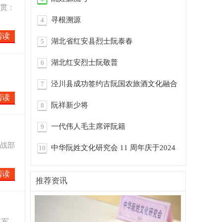
籍贯：
寻根溯源
4
阅读
湖北省红安县烈士阮泰春
5
湖北红安烈士阮敬普
6
泾川县成功签约古阮国农旅酒文化融合
7
阅读
体项目
阮祥新少将
8
一代伟人毛主席评阮籍
9
统战部
中华阮姓文化研究会 11 周年庆于2024
10
年8月2
阅读
推荐资讯
将军