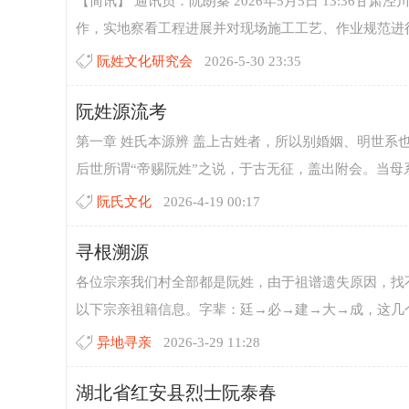
【简讯】 通讯员：阮朗秦 2026年5月5日 13:36
作，实地察看工程进展并对现场施工工艺、作业规范进行专
阮姓文化研究会
2026-5-30 23:35
阮姓源流考
宗
第一章 姓氏本源辨 盖上古姓者，所以别婚姻、明世
后世所谓“帝赐阮姓”之说，于古无征，盖出附会。当母系
阮氏文化
2026-4-19 00:17
寻根溯源
各位宗亲我们村全部都是阮姓，由于祖谱遗失原因，找
以下宗亲祖籍信息。字辈：廷→必→建→大→成，这几个
亲
异地寻亲
2026-3-29 11:28
湖北省红安县烈士阮泰春