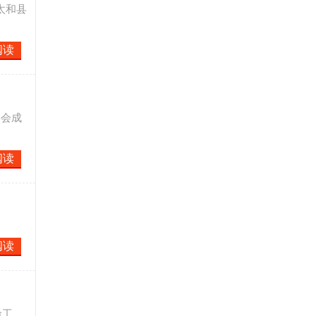
太和县
阅读
委会成
阅读
阅读
命工