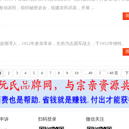
发动农民，组织秘密农会，组建农民武装，开展 ...
觅儿波塘湾人，1952年参加革命，生前为志愿军战士，于1952年牺牲。
1
2
3
4
5
6
7
8
9
10
... 49
/ 49 页
下
申诉
扫码登录
微信关注