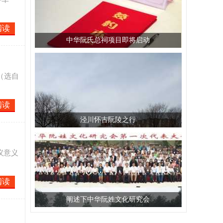
阅读
中华阮氏总祠项目即将启动
（选自
阅读
泾川怀古阮陵之行
议意义
阅读
阐述下中华阮姓文化研究会