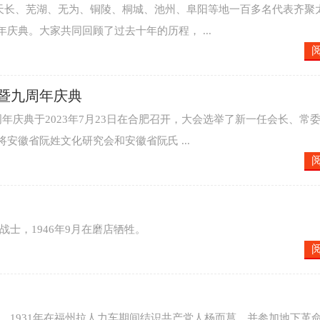
州、天长、芜湖、无为、铜陵、桐城、池州、阜阳等地一百多名代表齐聚
庆典。大家共同回顾了过去十年的历程， ...
暨九周年庆典
年庆典于2023年7月23日在合肥召开，大会选举了新一任会长、常
徽省阮姓文化研究会和安徽省阮氏 ...
战士，1946年9月在磨店牺牲。
村人。1931年在福州拉人力车期间结识共产党人杨而菖，并参加地下革