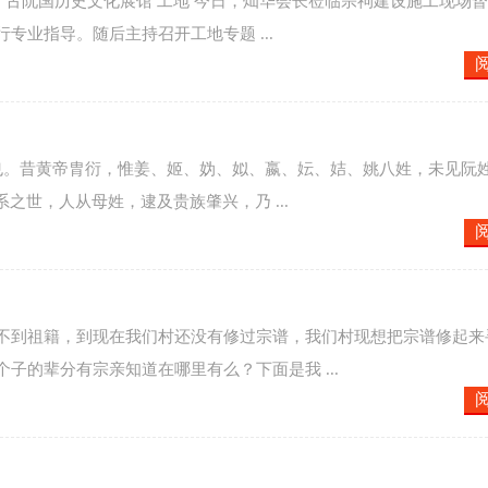
甘肃泾川 古阮国历史文化展馆 工地 今日，灿华会长莅临宗祠建设施工现场
业指导。随后主持召开工地专题 ...
系也。昔黄帝胄衍，惟姜、姬、妫、姒、嬴、妘、姞、姚八姓，未见阮
之世，人从母姓，逮及贵族肇兴，乃 ...
不到祖籍，到现在我们村还没有修过宗谱，我们村现想把宗谱修起来
子的辈分有宗亲知道在哪里有么？下面是我 ...