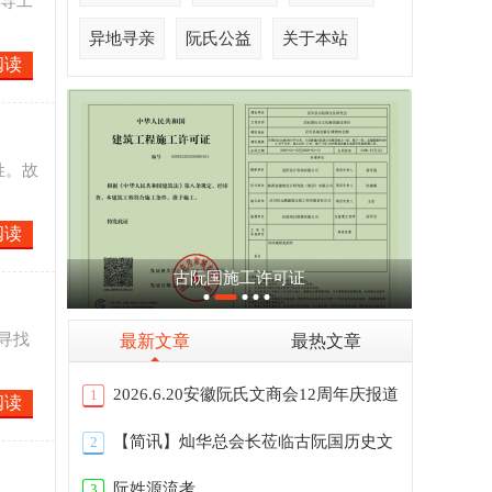
督导工
异地寻亲
阮氏公益
关于本站
阅读
姓。故
阅读
【简讯】香港宗亲专程拜访阮会长
寻找
最新文章
最热文章
2026.6.20安徽阮氏文商会12周年庆报道
1
阅读
【简讯】灿华总会长莅临古阮国历史文
2
化展馆
阮姓源流考
3