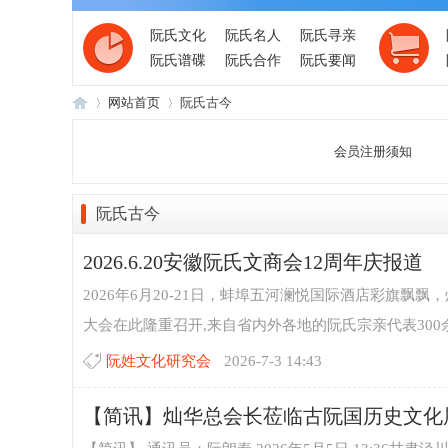
阮氏文化
阮氏名人
阮氏寻亲
阮氏谱碟
阮氏合作
阮氏要闻
网站首页
阮氏古今
会员注册须知
阮
›
›
阮氏古今
2026.6.20安徽阮氏文商会12周年庆报道
2026年6月20-21日，蚌埠五河澜悦国际酒店彩旗
大会在此隆重召开,来自省内外各地的阮氏宗亲代表300余
阮姓文化研究会
2026-7-3 14:43
氏
【简讯】灿华总会长莅临古阮国历史文化