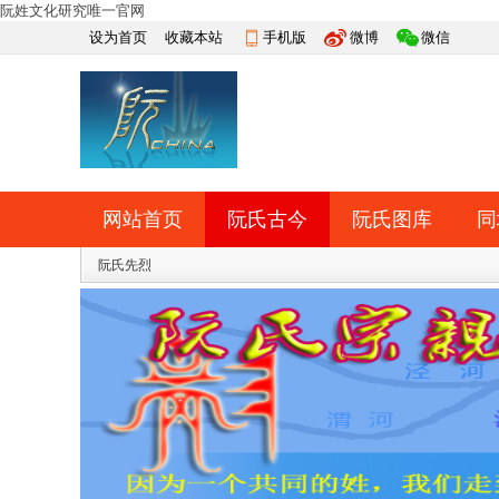
阮姓文化研究唯一官网
设为首页
收藏本站
手机版
微博
微信
网站首页
阮氏古今
阮氏图库
同
快捷导航
阮氏先烈
帮助
网上祭祀
排行榜
导读