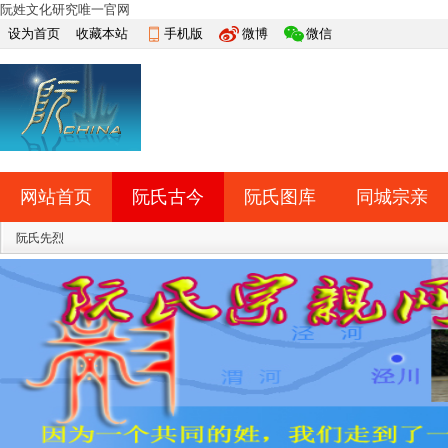
阮姓文化研究唯一官网
设为首页
收藏本站
手机版
微博
微信
网站首页
阮氏古今
阮氏图库
同城宗亲
快捷导航
阮氏先烈
帮助
网上祭祀
排行榜
导读
淘帖