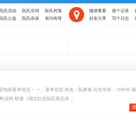
阮氏活动
阮氏宗祠
际氏村落
随便看看
留个记录
阮氏公益
阮氏杂谈
有问有答
好友分享
写个日志
的基本情况： 一、基本信息 姓名：阮泰春 出生年份：1896年 
说明 根据《湖北红安阮氏英烈录 ...