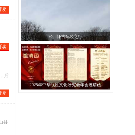
阅读
泾川怀古阮陵之行
阅读
士，后
2025年中华阮姓文化研究会年会邀请函
阅读
通山县