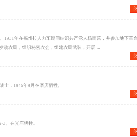
村人。1931年在福州拉人力车期间结识共产党人杨而菖，并参加地下革
发动农民，组织秘密农会，组建农民武装，开展 ...
战士，1946年9月在磨店牺牲。
2-3。在光庙牺牲。