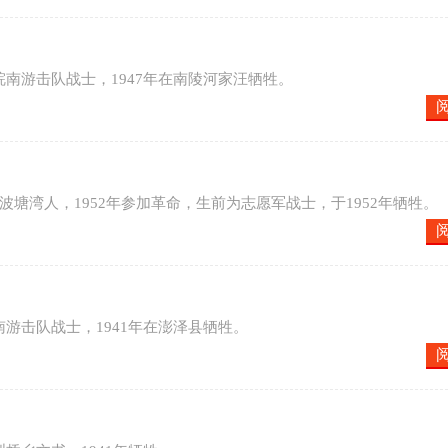
皖南游击队战士，1947年在南陵河家汪牺牲。
觅儿波塘湾人，1952年参加革命，生前为志愿军战士，于1952年牺牲。
南游击队战士，1941年在澎泽县牺牲。