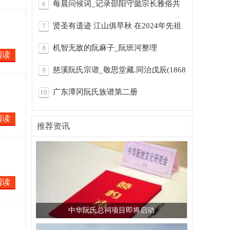
每晨问候词_记录邵阳守懿宗长雅俗共
6
享的文
贤圣有遗迹 江山俱早秋 在2024年先祖
7
阮弥之
机智无敌的阮麻子_阮班河整理
8
阅读
慈溪阮氏宗谱_敬思堂藏.同治戊辰(1868
9
年)
广东潭冈阮氏族谱第二册
10
P146.RHY20260518
阅读
推荐资讯
阅读
中华阮氏总祠项目即将启动