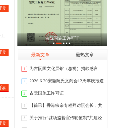
阅读
命工
古阮国施工许可证
阅读
最新文章
最热文章
为古阮国文化展馆（总祠）捐款感言
1
2026.6.20安徽阮氏文商会12周年庆报道
2
阅读
古阮国施工许可证
3
【简讯】香港宗亲专程拜访阮会长，共
4
商古阮
关于推行“驻场监督宣传轮值制”共建泾
5
阅读
川总