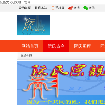
阮姓文化研究唯一官网
设为首页
收藏本站
手机版
微博
微信
网站首页
阮氏古今
阮氏图库
同
快捷导航
阮氏先烈
帮助
网上祭祀
排行榜
导读