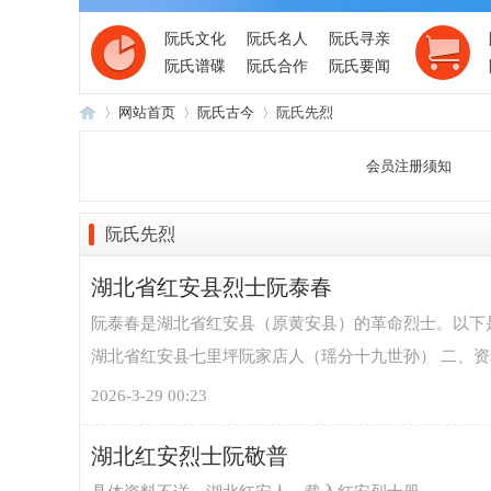
阮氏文化
阮氏名人
阮氏寻亲
阮氏谱碟
阮氏合作
阮氏要闻
网站首页
阮氏古今
阮氏先烈
会员注册须知
阮
›
›
›
阮氏先烈
湖北省红安县烈士阮泰春
阮泰春是湖北省红安县（原黄安县）的革命烈士。以下是他
湖北省红安县七里坪阮家店人（瑶分十九世孙） 二、资料
2026-3-29 00:23
氏
湖北红安烈士阮敬普