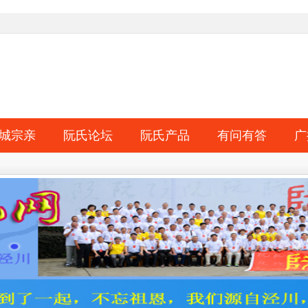
城宗亲
阮氏论坛
阮氏产品
有问有答
广
淘帖
日志
相册
分享
记录