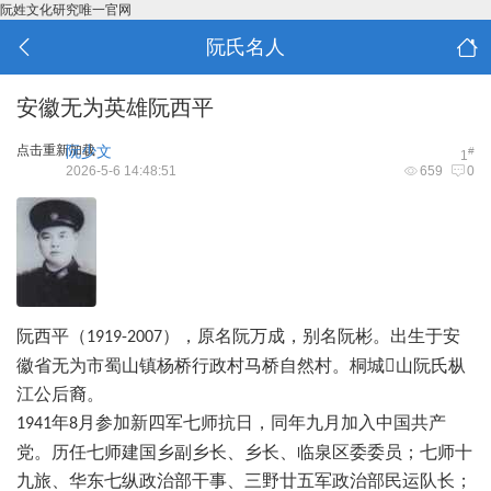
阮姓文化研究唯一官网
阮氏名人
安徽无为英雄阮西平
点击重新加载
阮少文
#
1
2026-5-6 14:48:51
659
0
阮西平（
），原名阮万成，别名阮彬。出生于安
1919-2007
徽省无为市蜀山镇杨桥行政村马桥自然村。桐城
山阮氏枞
江公后裔。
年
月参加新四军七师抗日，同年九月加入中国共产
1941
8
党。历任七师建国乡副乡长、乡长、临泉区委委员；七师十
九旅、华东七纵政治部干事、三野廿五军政治部民运队长；