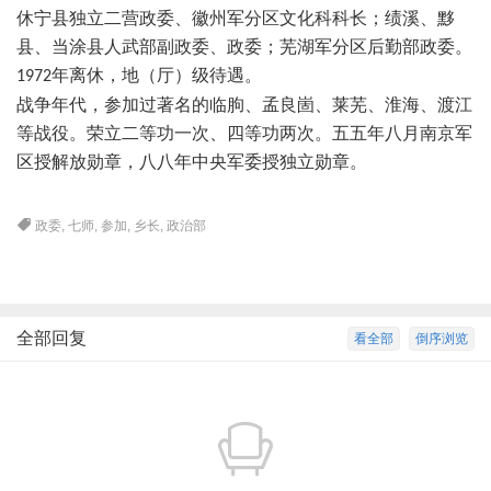
休宁县独立二营政委、徽州军分区文化科科长；绩溪、黟
县、当涂县人武部副政委、政委；芜湖军分区后勤部政委。
年离休，地（厅）级待遇。
1972
战争年代，参加过著名的临朐、孟良崮、莱芜、淮海、渡江
等战役。荣立二等功一次、四等功两次。五五年八月南京军
区授解放勋章，八八年中央军委授独立勋章。
政委
,
七师
,
参加
,
乡长
,
政治部
全部回复
看全部
倒序浏览