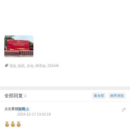
! {3 G2 j5 d; N( ?1 J
" v) i$ g. ]7 Q/ b9 O
清远
,
阮氏
,
文化
,
研究会
,
2024年
全部回复
看全部
倒序浏览
2
点击重新加载
阮鸿永
#
2
2024-12-17 13:42:19