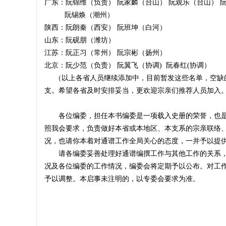
广东：阮锦维（负责） 阮家麟（台山） 阮观乐（台山） 
阮锡焕（潮州）
陕西：阮朗秦（西安） 阮班坤（白河）
山东：阮砚朋（潍坊）
江苏：阮正习（常州） 阮宗彬（扬州）
北京：阮少范（负责） 阮翼飞（协调) 阮春红(协调）
（以上各省人员继续添加中，目前暂发这些名单，空缺的
支。希望各省及时安排妥当，更欢迎宗亲们推荐人员加入
各位编委，担任本书编委是一项载入史册的荣誉，也是
照我会要求，负责做好本省或本地区、本支系的宗亲联络
况，也请你本着对通谱工作全局关心的态度，一并予以提
请各编委妥善处理好通谱编撰工作与其他工作的关系，
况及各位编委的工作情况，编委会将定期予以公布。对工
予以调整。本启事未注明的，以专委会要求为准。
中华阮姓谱牒文化