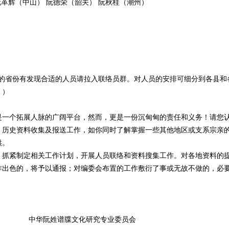
阮革辉（中山） 阮德荣（韶关） 阮秋桂（潮州）
省份有发现合适的人员请拉入联络员群。对人员的安排可细分到各县和
。）
一个拓展人脉的广阔平台，然而，更是一份沉甸甸的责任和义务！请您
、历史资料收集及报送工作，如你同时了解掌握一些其他地区或支系宗亲
供。
抓紧制定相关工作计划，开展人员联络和资料搜集工作。对各地资料的
作出色的，将予以通报；对编委会布置的工作敷衍了事或无故不做的，必
研究专业委员会