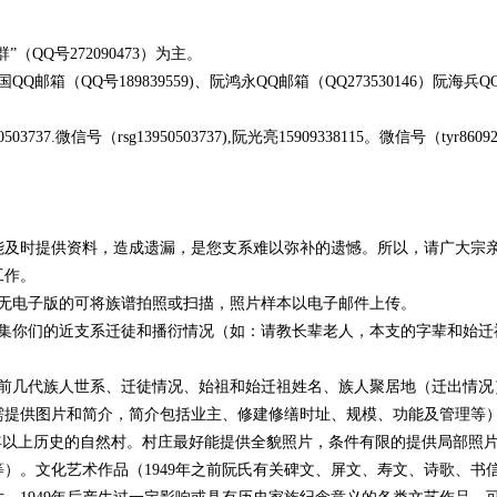
QQ号272090473）为主。
（QQ号189839559)、阮鸿永QQ邮箱（QQ273530146）阮海兵Q
信号（rsg13950503737),阮光亮15909338115。微信号（tyr86092
及时提供资料，造成遗漏，是您支系难以弥补的遗憾。所以，请广大宗
工作。
，无电子版的可将族谱拍照或扫描，照片样本以电子邮件上传。
收集你们的近支系迁徒和播衍情况（如：请教长辈老人，本支的字辈和始迁
及前几代族人世系、迁徒情况、始祖和始迁祖姓名、族人聚居地（迁出情况
需提供图片和简介，简介包括业主、修建修缮时址、规模、功能及管理等
年以上历史的自然村。村庄最好能提供全貌照片，条件有限的提供局部照
）。文化艺术作品（1949年之前阮氏有关碑文、屏文、寿文、诗歌、书