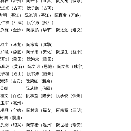
阮祥吉（泸州） 阮开荣（宜宾） 阮文刚（叙永）
远光（古蔺） 阮子航（古蔺）
阮方明（綦江） 阮流明（綦江） 阮育发（万盛）
阮仁福（江津） 阮字勇（黔江）
阮兴栋（金沙） 阮振鹏（毕节） 阮太远（遵义）
阮红尘（马龙） 阮家富（弥勒）
阮和意（娄底） 阮子湘（安化） 阮腊生（益阳）
开圳（隆回） 阮鸿永（隆回）
阮班河（黄石） 阮文明（恩施） 阮文焕（咸宁）
班稷（通山） 阮书涛（随州）
阮海涛（吉安） 阮荣红（新余）
） 阮英朝 阮从胜（信阳）
 阮祖文（百色） 阮积益（隆安） 阮学俊（钦州）
阮玉军（亳州）
 阮书珊（宁德） 阮树康（福安） 阮宗贤（三明）
树国（霞浦）
阮先羽（绍兴） 阮荣楷（温州） 阮世楷（瑞安）