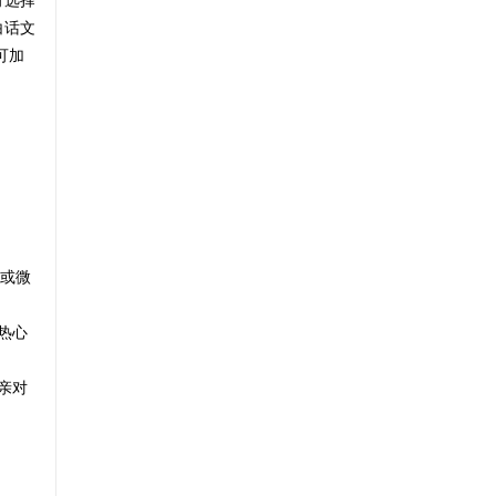
可选择
白话文
可加
或微
热心
亲对