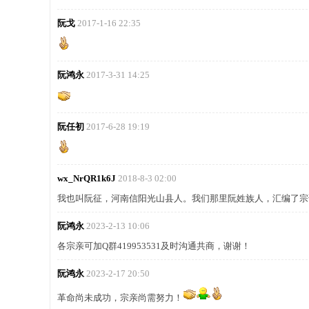
阮戈
2017-1-16 22:35
阮鸿永
2017-3-31 14:25
阮任初
2017-6-28 19:19
wx_NrQR1k6J
2018-8-3 02:00
我也叫阮征，河南信阳光山县人。我们那里阮姓族人，汇编了宗谱名录。
阮鸿永
2023-2-13 10:06
各宗亲可加Q群419953531及时沟通共商，谢谢！
阮鸿永
2023-2-17 20:50
革命尚未成功，宗亲尚需努力！