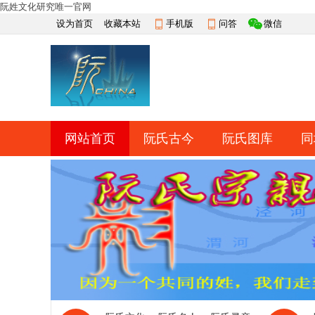
阮姓文化研究唯一官网
设为首页
收藏本站
手机版
问答
微信
网站首页
阮氏古今
阮氏图库
同
快捷导航
帮助
网上祭祀
排行榜
导读