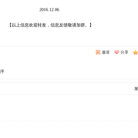
2.06
信息反馈敬请加群。】
邀请
分享
作序