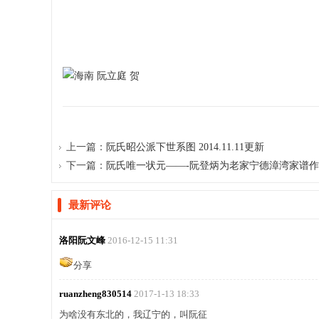
2016.1
【以上信息欢迎转发，
上一篇：
阮氏昭公派下世系图 2014.11.11更新
下一篇：
阮氏唯一状元——-阮登炳为老家宁德漳湾家谱
最新评论
洛阳阮文峰
2016-12-15 11:31
分享
ruanzheng830514
2017-1-13 18:33
为啥没有东北的，我辽宁的，叫阮征