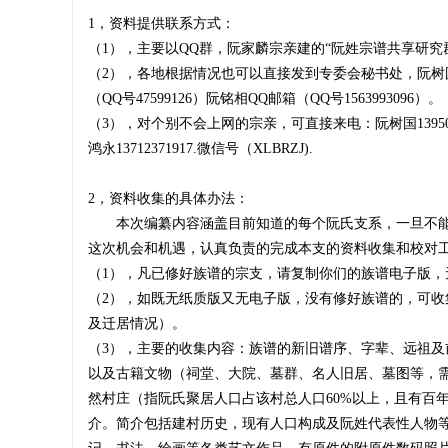
1，资料提供联系方式：
（1），主要以QQ群，阮家麟宗亲建的“阮姓宗谱共享研究群”（
（2），各地根据情况也可以直接发到专委会秘书处，阮树国QQ邮箱
（QQ号47599126）阮铭相QQ邮箱（QQ号1563993096）。
宗
（3），对个别不会上网的宗亲，可直接来电：阮树国13950503737.微
鸿永13712371917.微信号（XLBRZJ).
2，资料收集的具体办法：
本次编纂内容涵盖目前知道的每个阮氏支系，一旦不能
这次机会和机遇，认真负责的完成本支的资料收集和校对
（1），凡已修好族谱的宗支，请复制你们的族谱电子版
（2），如既无纸质版又无电子版，没有修好族谱的，可
亲
及迁居情况）。
（3），主要的收集内容：族谱的新旧谱序、字辈、远祖
以及古籍文物（祠堂、大院、墓群、名人旧居、墓图等，
然村庄（指阮氏聚居人口占该村总人口60%以上，且有百
介。简介包括建村历史，现有人口构成及阮姓代表性人物等