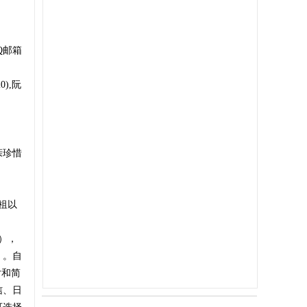
Q邮箱
0),阮
亲珍惜
祖以
），
）。自
片和简
信、日