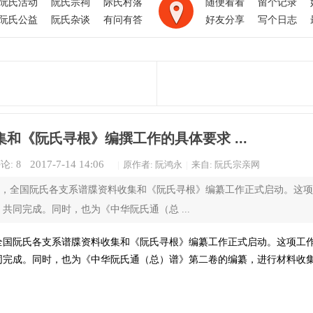
阮氏活动
阮氏宗祠
际氏村落
随便看看
留个记录
阮氏公益
阮氏杂谈
有问有答
好友分享
写个日志
和《阮氏寻根》编撰工作的具体要求 ...
2017-7-14 14:06
论:
8
|
原作者: 阮鸿永
|
来自: 阮氏宗亲网
，全国阮氏各支系谱牒资料收集和《阮氏寻根》编纂工作正式启动。这项
同完成。同时，也为《中华阮氏通（总 ...
国阮氏各支系谱牒资料收集和《阮氏寻根》编纂工作正式启动。这项工
同完成。同时，也为《中华阮氏通（总）谱》第二卷的编纂，进行材料收
：