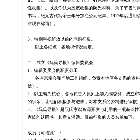
记、书法、绘画等各类艺文作品，有原件的附原件数码照片
性收集）。以及你认为应该收集的阮氏材料。为了节省时
书写，纪元古代写帝王年号加注公元纪年。1912年后通
网
注现在称谓）。
3，特别重视解放以前的老谱征集。
以上各细点，各地视情况而定。
二，成立《阮氏寻根》编辑委员会
1，编辑委员会的职责分工：
各省宗亲会和当地工作组织，负责本地区各支系的资料收
信）。
2，以主编为核心，各地负责人原则上加入编委群，成立
的宗亲，让他们积极参与进来，对本支系的资料进行审核
3，《阮氏寻根》是阮氏家谱资源开发与利用的一项基础
家族的认同感，其意义深远。目前征集的人员名单如下。
成员（可增减）：