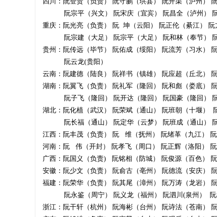
四川：阮登贵（负责） 阮守鹏（珙县） 阮开渠（泸州） 
阮宗平（兴文） 阮宋庆（宜宾） 阮昌全（泸州） 阮
重庆：阮光亮（负责） 阮 坤（云阳） 阮正伦（綦江） 
阮宗建（大足） 阮宗平（大足） 阮和林（奉节） 
贵州：阮传远（毕节） 阮佑成（绥阳） 阮流芳（习水） 
阮云龙(贵阳）
云南：阮建德（陆良） 阮祥书（镇雄） 阮应超（丘北） 
湖南：阮翼飞（负责） 阮礼军（隆回） 阮和彪（娄底） 
阮子飞（隆回） 阮开达（隆回） 阮国豪（隆回） 阮
湖北：阮化植（武汉） 阮荣斌（通山） 阮班朝（十堰） 
阮长福（通山） 阮定华（云梦） 阮班成（通山） 阮
江西：阮丰茂（负责） 阮 维（抚州） 阮绪革（九江） 
河南：阮 伟（开封） 阮孝飞（周口） 阮正辉（洛阳
广西：阮国义（负责) 阮铭相（防城） 阮俊源（百色）
安徽：阮少文（负责） 阮俞古（亳州） 阮德流（安庆） 
福建：阮荣华（负责） 阮其尾（漳州） 阮万涛（龙岩）
阮永鉴（周宁） 阮义龙（福州） 阮泗川(泉州） 阮
浙江：阮干轩（杭州） 阮海彬（台州） 阮诗法（苍南） 