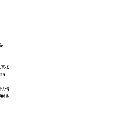
各
认真按
的情
提供情
要时将