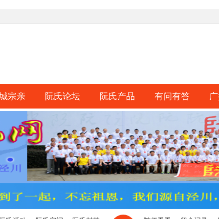
城宗亲
阮氏论坛
阮氏产品
有问有答
广
淘帖
日志
相册
分享
记录