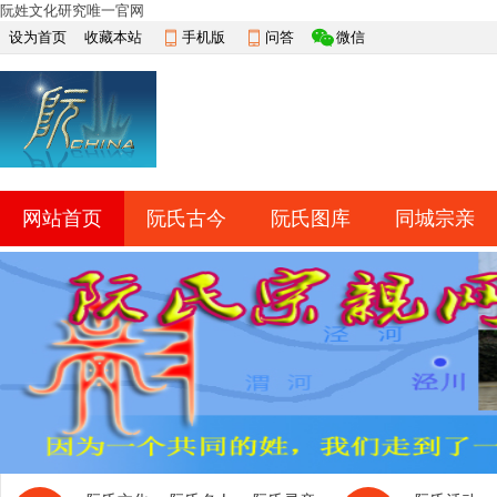
阮姓文化研究唯一官网
设为首页
收藏本站
手机版
问答
微信
网站首页
阮氏古今
阮氏图库
同城宗亲
快捷导航
帮助
网上祭祀
排行榜
导读
淘帖