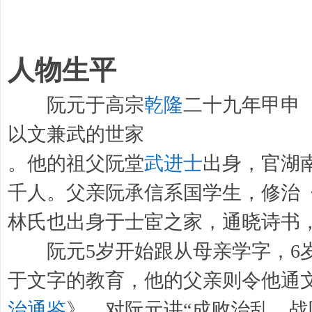
人物生平
阮元于高宗
乾隆
二十九年甲申（
以文兼武的世家
。他的祖父阮堂
武进士
出身，官湖
千人。父亲阮承信系国学生，修治
林氏也出身于士宦之家，通晓诗书
阮元5岁开始跟从母亲学字，6
于文字的教育，他的父亲则令他通
治通鉴
》，对阮元讲“成败治乱，战