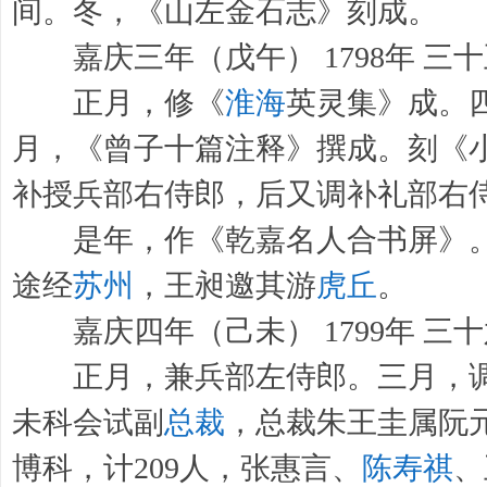
间。冬，《山左金石志》刻成。
嘉庆三年（戊午） 1798年 三
正月，修《
淮海
英灵集》成。
月，《曾子十篇注释》撰成。刻《
补授兵部右侍郎，后又调补礼部右
是年，作《乾嘉名人合书屏》。
途经
苏州
，王昶邀其游
虎丘
。
嘉庆四年（己未） 1799年 三
正月，兼兵部左侍郎。三月，调
未科会试副
总裁
，总裁朱王圭属阮
博科，计209人，张惠言、
陈寿祺
、