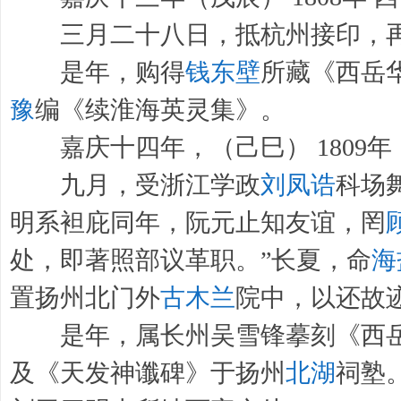
三月二十八日，抵杭州接印，再
是年，购得
钱东壁
所藏《西岳
豫
编《续淮海英灵集》。
嘉庆十四年，（己巳） 1809年
九月，受浙江学政
刘凤诰
科场
明系袒庇同年，阮元止知友谊，罔
处，即著照部议革职。”长夏，命
海
置扬州北门外
古木兰
院中，以还故
是年，属长州吴雪锋摹刻《西岳
及《天发神谶碑》于扬州
北湖
祠塾