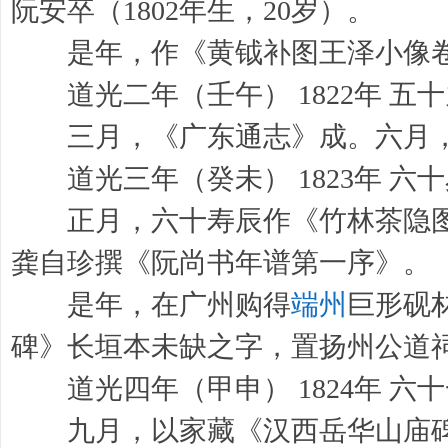
阮安卒（1802年生，20岁）。
是年，作《黄钺补图王泽小像卷
道光二年（壬午） 1822年 五
三月，《广东通志》成。六月，
道光三年（癸未） 1823年 六十
正月，六十寿辰作《竹林茶隐图
龚自珍撰《阮尚书年谱第一序》。
是年，在广州购得
端州
巨形砚
碑》长垣本未缺之字，置扬州公道
道光四年（甲申） 1824年 六
九月，以家藏《汉西岳华山庙碑