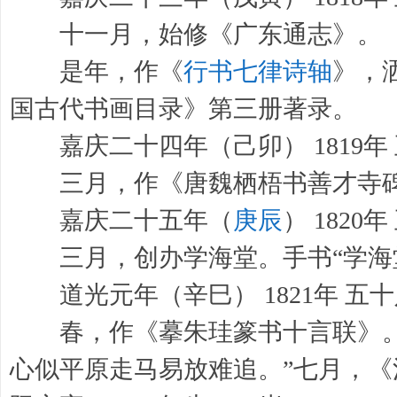
十一月，始修《广东通志》。
是年，作《
行书七律诗轴
》，
国古代书画目录》第三册著录。
嘉庆二十四年（己卯） 1819年
三月，作《唐魏栖梧书善才寺碑
嘉庆二十五年（
庚辰
） 1820
三月，创办学海堂。手书“学海堂
道光元年（辛巳） 1821年 五
春，作《摹朱珪篆书十言联》。
心似平原走马易放难追。”七月，