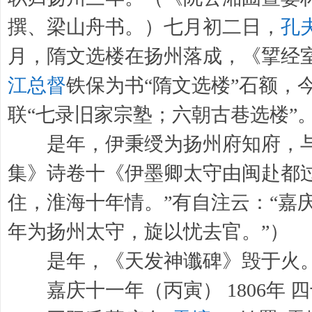
撰、梁山舟书。）七月初二日，
孔
月，隋文选楼在扬州落成，《揅经
江总督
铁保为书“隋文选楼”石额，
联“七录旧家宗塾；六朝古巷选楼”
是年，伊秉绶为扬州府知府，与
集》诗卷十《伊墨卿太守由闽赴都
住，淮海十年情。”有自注云：“嘉
年为扬州太守，旋以忧去官。”）
是年，《天发神谶碑》毁于火
嘉庆十一年（丙寅） 1806年 