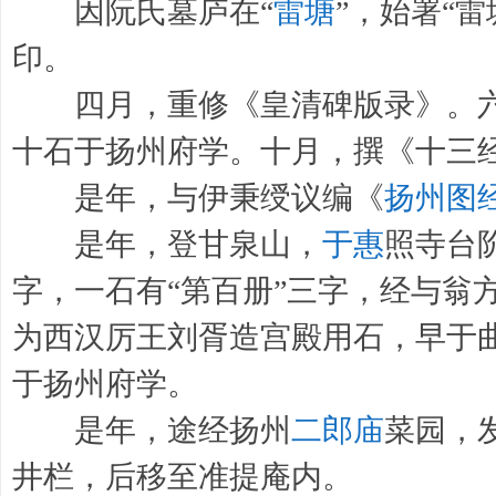
因阮氏墓庐在“
雷塘
”，始署“
印。
四月，重修《皇清碑版录》。六
十石于扬州府学。十月，撰《十三
是年，与伊秉绶议编《
扬州图
是年，登甘泉山，
于惠
照寺台
字，一石有“第百册”三字，经与翁
为西汉厉王刘胥造宫殿用石，早于曲
于扬州府学。
是年，途经扬州
二郎庙
菜园，
井栏，后移至准提庵内。