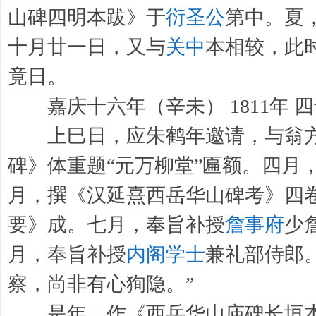
山碑四明本跋》于
衍圣公
第中。夏
十月廿一日，又与
关中
本相较，此
竟日。
嘉庆十六年（辛未） 1811年 
上巳日，应朱鹤年邀请，与翁方
碑》体重题“元万柳堂”匾额。四月
月，撰《汉延熹西岳华山碑考》四
要》成。七月，奉旨补授
詹事府
少
月，奉旨补授
内阁学士
兼礼部侍郎
察，尚非有心狥隐。”
是年，作《西岳华山庙碑长垣本