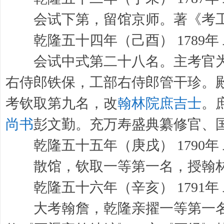
会试下第，留馆京师。著《考工
乾隆五十四年（己酉） 1789年
会试中式第二十八名。主考官
右侍郎铁保，工部右侍郎管干珍。
考钦取第九名，改
翰林院庶吉士
。
尚书
彭文勤。充万寿盛典纂修官、
乾隆五十五年（庚戌） 1790年
散馆，钦取一等第一名，授翰林
乾隆五十六年（辛亥） 1791年
大考翰詹，乾隆亲擢一等第一名