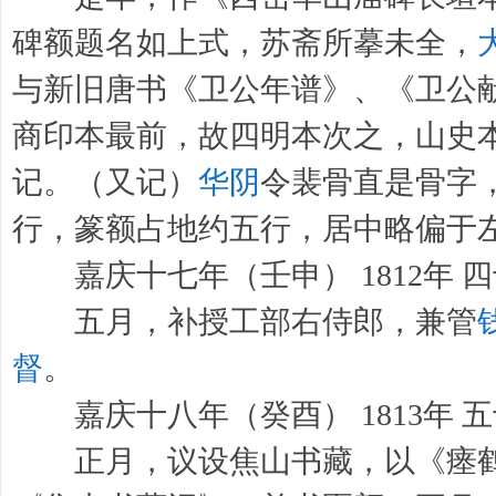
碑额题名如上式，苏斋所摹未全，
与新旧唐书《卫公年谱》、《卫公
商印本最前，故四明本次之，山史
记。（又记）
华阴
令裴骨直是骨字
行，篆额占地约五行，居中略偏于
嘉庆十七年（壬申） 1812年 
五月，补授工部右侍郎，兼管
督
。
嘉庆十八年（癸酉） 1813年 
正月，议设焦山书藏，以《瘗鹤铭