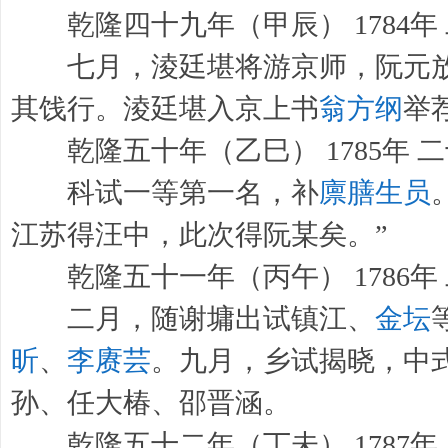
乾隆四十九年（甲辰） 1784年
七月，淩廷堪将游京师，阮元放
其饯行。淩廷堪入京上书
翁方纲
举
乾隆五十年（乙巳） 1785年 
科试一等第一名，补
廪膳生员
江苏得汪中，此次得阮某矣。”
乾隆五十一年（丙午） 1786年
二月，随谢墉出试镇江、
金坛
昕
、
李赓芸
。九月，乡试揭晓，中
孙、任大椿、邵晋涵。
乾隆五十二年（丁未） 1787年