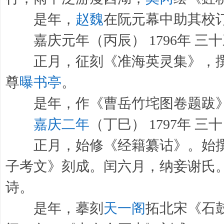
是年，
赵魏
在阮元幕中助其校
嘉庆元年（丙辰） 1796年 三
正月，征刻《准海英灵集》，撰
尊
曝书亭
。
是年，作《曹岳竹垞图卷题跋
嘉庆二年
（丁巳） 1797年 三
正月，始修《经籍纂诂》。始撰
子考文》刻成。闰六月，纳妾谢氏
诗。
是年，摹刻
天一阁
拓北宋《石