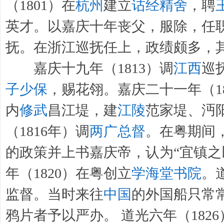
（1801）在
杭州
建立
诂经精舍
，聘
英才。以嘉庆十年丧父，服除，任
抚。在浙江巡抚任上，政绩颇多，
嘉庆十九年（1813）调
江西
巡
子少保
，赐花翎。嘉庆二十一年（18
内
修武
昌江堤，建
江陵
范家堤、沔
（1816年）调
两广总督
。在粤期间
的政策并上书嘉庆帝，认为“宜镇之
年（1820）在粤创立
学海堂书院
。
监督。当时来往
中国
的外国船只常
鸦片者予以严办。 道光六年（1826