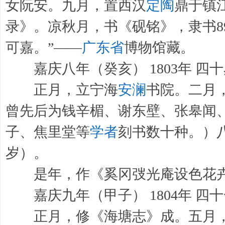
女阮安。九月，置西汉
定陶
鼎于镇
录》。凉秋月，书《砚铭》，隶书8
可嘉。”——
广东省
博物馆藏。
嘉庆八年（癸亥） 1803年 四十
正月，立宁海
安澜
书院。二月
曾先后为钱辛楣、谢东壁、张皋闻
子、焦里堂等
学者
刻书数十种。）八
岁）。
是年，作《奚冈弢光庵设色花卉
嘉庆九年（甲子） 1804年 四
正月，修《海塘志》成。五月，在