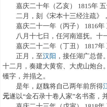
嘉庆二十年（乙亥） 1815年 
二月，刻《宋本十三经注疏》，
嘉庆二十一年（丙子） 1816年
八月十七日，任河南巡抚。十一
嘉庆二十二年（丁丑） 1817年
正月，至
汉阳
，接任湖广总督
十二月，奏建大黄窖、大虎山炮台
镬字，并搨之。
是年，赵魏将自己两年前所得
元
遂以“金石录十卷人家”名书斋，
嘉庆二十三年（戊寅） 1818年