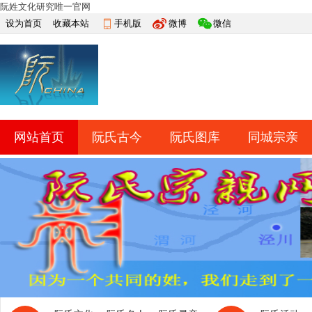
阮姓文化研究唯一官网
设为首页
收藏本站
手机版
微博
微信
网站首页
阮氏古今
阮氏图库
同城宗亲
快捷导航
帮助
网上祭祀
排行榜
导读
淘帖