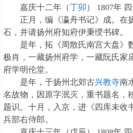
嘉庆十二年（
丁卯
） 1807年
正月，编《瀛舟书记》成。在扬
石，并请扬州府知府伊秉绶书碑。
是年，拓《周散氏南宫大盘》数
极肖，一藏扬州府学，一藏阮氏家
府学明伦堂。
是年，于扬州北郊古
兴教寺
南
名故物，因原字泯灭，重书题名，
题识。十月，入京，进《四库未收
兵部右侍郎。
嘉庆十三年（戊辰） 1808年 