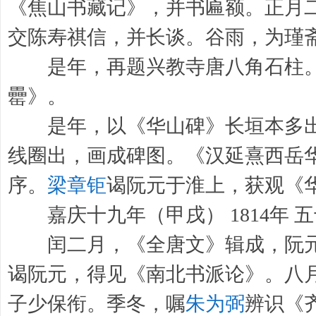
《焦山书藏记》，并书匾额。正月
交陈寿祺信，并长谈。谷雨，为瑾
是年，再题兴教寺唐八角石柱。
罍》。
是年，以《华山碑》长垣本多出
线圈出，画成碑图。《汉延熹西岳
序。
梁章钜
谒阮元于淮上，获观《
嘉庆十九年（甲戌） 1814年 
闰二月，《全唐文》辑成，阮元
谒阮元，得见《南北书派论》。八
子少保衔。季冬，嘱
朱为弼
辨识《