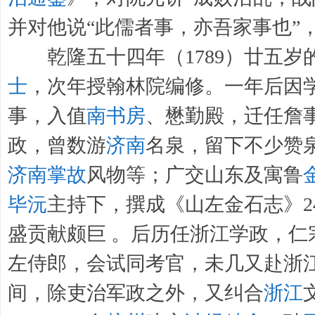
并对他说“此儒者事，亦吾家事也”
乾隆五十四年（1789）廿五岁
士
，次年授翰林院编修。一年后因
事，入值
南书房
、懋勤殿，迁任詹事。
政，曾数游
济南
名泉，留下不少赞
济南掌故
风物等；广交山东及寓鲁
毕沅
主持下，撰成《山左金石志》2
盛贡献颇巨 。后历任浙江学政，仁宗
左侍郎，会试同考官，未几又赴浙
间，除吏治军政之外，又纠合
浙江