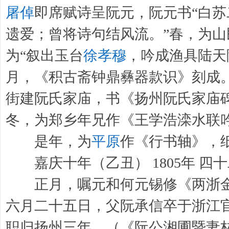
屠倬
即席赋诗呈阮元，阮元书“白苏
遗爱；曾将诗句结风流。”春，为山
为“叙出玉台
徐孝穆
，吟成渔具陆天
月，《积古斋钟鼎彝器款识》刻成
街建阮氏家庙，书《扬州阮氏家庙
冬，为郑乡年兄作《王学浩滦水联
是年，为
平原
作《行书轴》，
嘉庆十年（乙丑） 1805年 四
正月，嘱元和何元锡修《两浙金
六月二十五日，父阮承信卒于浙江官署
职归扬州三年。（《阮公湘圃暨妻