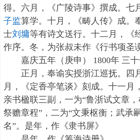
得。六月，《广陵诗事》撰成。七
子监
算学。十月，《畴人传》成。
士
刘墉
等有诗文送行。十二月，《
作序。冬，为张叔未作《行书项圣
嘉庆五年（庚申） 1800年 三
正月，奉谕实授浙江巡抚。四月
月，《定香亭笔谈》刻成。十一月
亲书楹联三副，一为“鲁浙试文章
祭赡章程”，二为“文秉枢衡；武承
名”。是年，作《隶书屏》
是年，作《筹海诗册》。