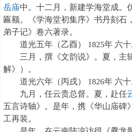
岳庙
中。十二月，新建学海堂成。仿
匾额。《学海堂初集序》书丹刻石
弟子记》卷六著录。
道光五年（乙酉） 1825年 六
三月，撰《文韵说》。夏，主
解》）。
道光六年（丙戌） 1826年 六
九月，任云贵总督。夏，赴任
五言诗轴》。是年，携《华山庙碑
工再装。
是年，在云南陆凉访得《爨龙