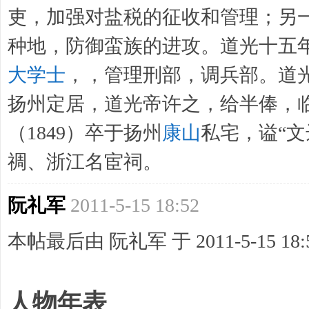
吏，加强对盐税的征收和管理；另
种地，防御蛮族的进攻。道光十五年(
大学士
，，管理刑部，调兵部。道光
扬州定居，道光帝许之，给半俸，
（1849）卒于扬州
康山
私宅，谥“
禂、浙江名宦祠。
阮礼军
2011-5-15 18:52
本帖最后由 阮礼军 于 2011-5-15 18:
人物年表