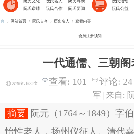
阮氏文化
阮氏名人
阮氏寻亲
阮氏活动
阮氏谱碟
阮氏合作
阮氏要闻
阮氏公益
网站首页
阮氏古今
历史名人
查看内容
会员注册须知
阮
›
›
›
›
一代通儒、三朝阁
查看:
101
评论:
24
发布者:
阮少文
军
|
来自: 
氏
摘要
阮元（1764～1849
怡性老人，扬州仪征人。清代