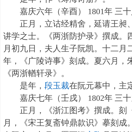
嘉庆六年（辛酉） 1801年 三
正月，立诂经精舍，延请王昶、
讲学之士。《两浙防护录》撰成。
月初九日，夫人生子阮凯。十二月
年，《广陵诗事》刻成。夏六月，
《两浙輶轩录》。
是年，
段玉裁
在阮元幕中，主
嘉庆七年（壬戌） 1802年 三
正月，《浙江图考》撰成。刻《
月，《宋王复斋钟鼎款识》摹刻成