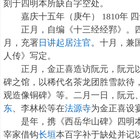
刻于四明本所缺百字空处。
嘉庆十五年（庚午） 1810年 
正月，自编《十三经经郛》。四
月，充署
日讲起居注官
。十月，兼
人传》写定。
正月，金正喜造访阮元，阮元以为
碑之馆，以稀代名茶龙团胜雪款待
观造像铜碑》等。二月一日，阮元
东
、李林松等在
法源寺
为金正喜设
是年，携《西岳华山碑》四明本
宰家借钩
长垣
本百字补于缺处并记