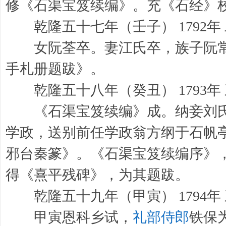
修《石渠宝笈续编》。充《石经》
乾隆五十七年（壬子） 1792年
女阮荃卒。妻江氏卒，族子阮常
手札册题跋》。
乾隆五十八年（癸丑） 1793年
《石渠宝笈续编》成。纳妾刘氏
学政，送别前任学政翁方纲于石帆
邪台秦篆》。《石渠宝笈续编序》
得《熹平残碑》，为其题跋。
乾隆五十九年（甲寅） 1794年
甲寅恩科乡试，
礼部侍郎
铁保