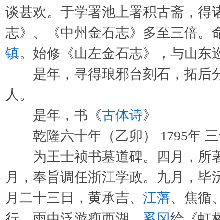
谈甚欢。于学署池上署积古斋，得
志》、《中州金石志》多至三倍。
镇
。始修《山左金石志》，与山东
是年，寻得琅邪台刻石，拓后分
人。
是年，书《
古体诗
》
乾隆六十年（乙卯） 1795年 
为王士祯书墓道碑。四月，所著
月，奉旨调任浙江学政。九月，毕
月二十三日，黄承吉、
江藩
、焦循
行，雨中泛游瘦西湖，
奚冈
绘《虹