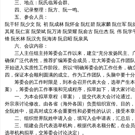
三、地点：阮氏临筹会群。
四、记录整理：阮方、阮一鸣。
五、参会人员：
阮干轩 阮少文 阮
初 阮成林 阮怀金 阮红碧 阮家麟 阮仕军 阮
其尾 阮仁富 阮荣斌 阮万涛 阮荣耀 阮俞古 阮仕杰 阮
伟 阮学
宗
锋 阮长林 阮汉先 阮海涛 阮启昭 阮泉凤
六、会议内容：
三人主任组主持筹委会工作以来，建立
“
充分发扬民主、
确保广泛代表性，推荐扩编筹委会成员，壮大筹委会工作团队
开始进入实质性工作阶段。所以
“
明确筹委会的工作任务，确
四，保证本会顺利圆满的成立。作为工作团队，头脑中要十
筹委会的工作时限是，到本会召开代表大会，选举产生本
案），筹委会的工作事项和完成程序，拟草如下，请大家讨论
亲
一、为本会拟草章程（草案），提交代表大会讨论通过。
外宗亲讨论修改。由各省（海外各国）负责组织宣传。目的，
全阮姓中，提高对成立本会重要性和必要性的认识，接受本章
二、组织世界阮姓申请入会，填写入会申请表，汇总后，
三、组建会员代表选举机构，根据代表名额分配，在会员
选举机构拟草，交筹委会讨论决定）。