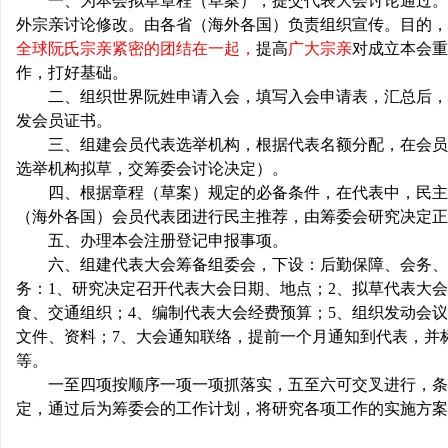
一、为本会拟草章程（草案），提交代表大会讨论通过。
外宗亲讨论修改。由各省（海外各国）负责组织宣传。目的，
全球阮氏宗亲紧密的团结在一起，
提高
广大宗亲
对成立本会重
作，打好基础。
二、组织世界阮姓申请入会，填写入会申请表，汇总后，
发会员证书。
三、组建会员代表选举机构，根据代表名额分配，在会员
选举机构拟草，交筹委会讨论决定）。
四、根据章程（草案）规定的必备条件，在代表中，民主
（海外各国）会员代表团进行民主推荐，由筹委会研究决定正
五、办理本会注册登记申报事项。
六、组建代表大会筹备组委会，下设：后勤保障、会务、
务：
1
、研究决定召开代表大会日期、地点；
2
、拟草代表大会
食、交通组织；
4
、编制代表大会经费预算；
5
、组织发动会议
文件、资料；
7
、大会通知联络，提前一个月通知到代表，并
等。
一至四项按顺序一项一项抓落实，五至六可交叉进行，条
定，通过后为筹委会的工作计划，将研究各项工作的实施方案