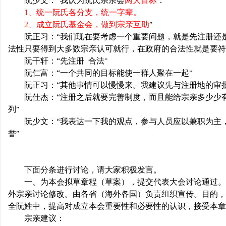
阮少文：“我认为阮氏宗亲会
两大目标
：
1
、统一阮氏各分支，统一字辈。
2
、成立阮氏基金会，做到宗亲互助
”
阮正习：“我们现在要考虑一个重要问题，就是先注册还
法性只要得到大多数宗亲认可就行，在政府的合法性就是要符
阮干轩：“先注册
合法
”
阮仁富：“一个共同的目标能使一群人聚在一起
”
阮正习：“其他事情可以慢慢来。我建议先与注册地的审
阮仕杰：“注册之后就要完善制度，而且能给宗亲多少少
列
”
阮少文：“我表达一下我的观点，参与人员应以兼职为主
誉
”
下面分条进行讨论，请大家积极发言。
一、为本会拟草章程（草案），提交代表大会讨论通过。
外宗亲讨论修改。由各省（海外各国）负责组织宣传。目的，
全阮姓中，提高对成立本会重要性和必要性的认识，接受本章
宗亲建议：