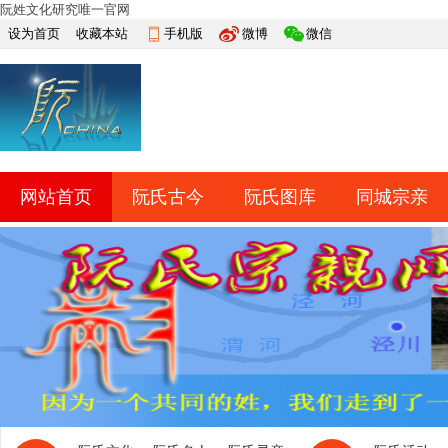
阮姓文化研究唯一官网
设为首页
收藏本站
手机版
微博
微信
网站首页
阮氏古今
阮氏图库
同城宗亲
快捷导航
帮助
网上祭祀
排行榜
导读
淘帖