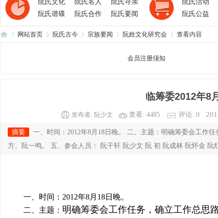
阮氏文化
阮氏名人
阮氏寻亲
阮氏活动
阮氏谱碟
阮氏合作
阮氏要闻
阮氏公益
网站首页
阮氏古今
宗族要闻
阮姓文化研究会
查看内容
会员注册须知
阮
›
›
›
›
›
临筹委2012年8
201
发布者:
阮少文
查看:
4485
评论: 0
摘要
一、时间：2012年8月18日晚。 二、主题：明确筹委会工
方、阮一鸣。 五、参会人员： 阮干轩 阮少文 阮 初 阮成林 阮怀金 阮红碧
氏
一、时间：
2012
年
8
月
18
日晚。
明确筹委会工作任务，确立工作总思
二、主题：