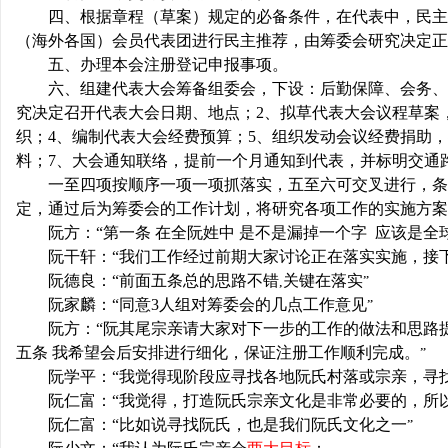
四、根据章程（草案）规定的必备条件，在代表中，民主
（海外各国）会员代表团进行民主推荐，由筹委会研究决定正
网
五、办理本会注册登记申报事项。
六、组建代表大会筹备组委会，下设：后勤保障、会务、
究决定召开代表大会日期、地点；
2
、拟草代表大会议程草案
织；
4
、编制代表大会经费预算；
5
、组织发动会议经费捐助，
料；
7
、大会通知联络，提前一个月通知到代表，并标明交通
一至四项按顺序一项一项抓落实，五至六可交叉进行，条
定，通过后为筹委会的工作计划，将研究各项工作的实施方案
阮方：“第一条
在全阮姓中
是不是漏掉一个字
应该是全
阮干轩：“我们工作经过前期大家讨论正在落实实施，接
阮德良：“前面五条总的思路不错
关键在落实
,
”
阮家麟：“同意
3
人组对筹委会的几点工作意见
”
阮方：“阮其尾宗亲请大家对下一步的工作的做法和思路
五条
我希望会后安排进行细化，保证注册工作顺利完成。
”
阮学平：“我觉得现阶段应寻找各地阮氏村落或宗亲，寻
阮仁富：“我觉得，打造阮氏宗亲文化是非常必要的，所
阮仁富：“比如说寻找阮氏，也是我们阮氏文化之一
”