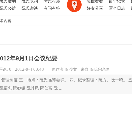
阮氏活动
阮氏宗祠
际氏村落
随便看看
留个记录
阮氏公益
阮氏杂谈
有问有答
好友分享
写个日志
看内容
012年9月1日会议纪要
2012-9-4 00:48
评论: 0
|
原作者: 阮少文
|
来自: 阮氏宗亲网
财务管理制度 三、地点：阮氏临筹会群。 四、记录整理：阮方、阮一鸣。 
福忠 阮妙铅 阮其尾 阮仁富 阮 ...