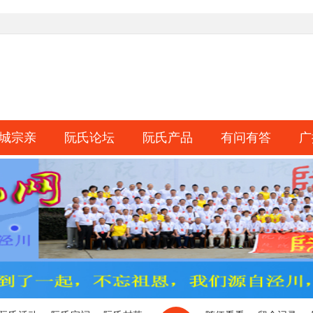
城宗亲
阮氏论坛
阮氏产品
有问有答
广
淘帖
日志
相册
分享
记录