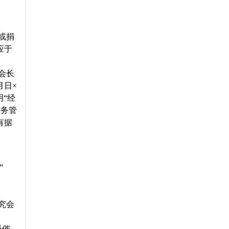
或捐
应于
会长
月日×
“经
财务管
有据
”
究会
员催