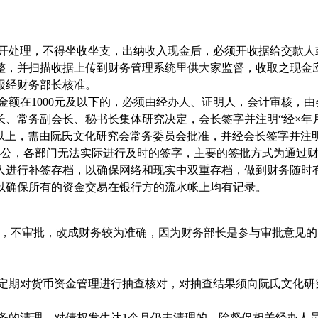
分开处理，不得坐收坐支，出纳收入现金后，必须开收据给交款人
整，并扫描收据上传到财务管理系统里供大家监督，收取之现金
报经财务部长核准。
金额在
1000
元及以下的，必须由经办人、证明人，会计审核，由
长、常务副会长、秘书长集体研究决定，会长签字并注明“经×年
以上，需由阮氏文化研究会常务委员会批准，并经会长签字并注明
办公，各部门无法实际进行及时的签字，主要的签批方式为通过
人进行补签存档，以确保网络和现实中双重存档，做到财务随时
以确保所有的资金交易在银行方的流水帐上均有记录。
关，不审批，改成财务较为准确，因为财务部长是参与审批意见的
不定期对货币资金管理进行抽查核对，对抽查结果须向阮氏文化研
。
债务的清理，对债权发生达
1
个月仍未清理的，除督促相关经办人