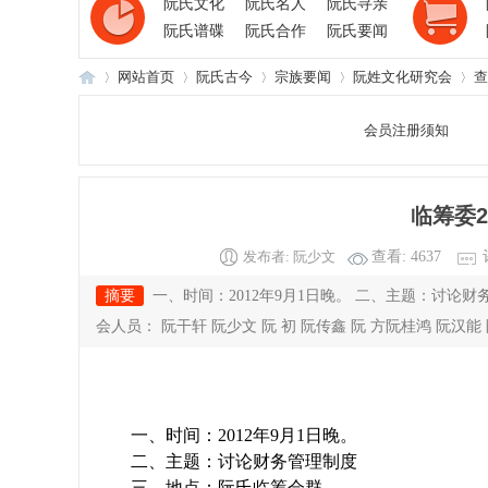
阮氏文化
阮氏名人
阮氏寻亲
阮氏谱碟
阮氏合作
阮氏要闻
网站首页
阮氏古今
宗族要闻
阮姓文化研究会
查
会员注册须知
阮
›
›
›
›
›
临筹委2
发布者:
阮少文
查看:
4637
摘要
一、时间：2012年9月1日晚。 二、主题：讨论
会人员： 阮干轩 阮少文 阮 初 阮传鑫 阮 方阮桂鸿 阮汉能 阮
氏
一、时间：
2012
年
9
月
1
日晚。
二、主题：讨论财务管理制度
三、地点：阮氏临筹会群。