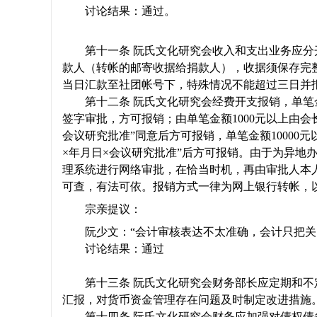
讨论结果：通过。
第十一条 阮氏文化研究会收入和支出业务应
款人（转帐的邮寄收据给捐款人），收据须保存完
当日汇款至社团帐号下，特殊情况不能超过三日并
第十二条 阮氏文化研究会经费开支报销，单笔
签字审批，方可报销；由单笔金额
1000
元以上由会
会议研究批准”同意后方可报销，单笔金额
10000
元
×年月日×会议研究批准”后方可报销。由于为异地
理系统进行网络审批，在恰当时机，再由审批人本
可查，有法可依。报销方式一律为网上银行转帐，
宗亲提议：
阮少文：“会计审核表达不太准确，会计只把
讨论结果：通过
第十三条 阮氏文化研究会财务部长应定期和
汇报，对货币资金管理存在问题及时制定改进措施
第十四条 阮氏文化研究会财务应加强对债权