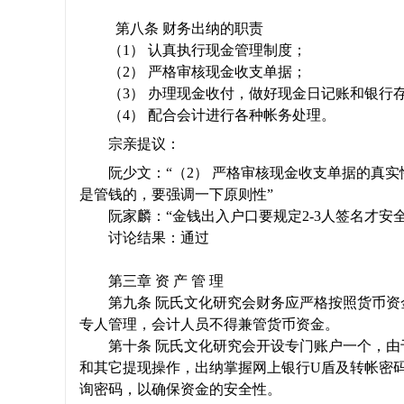
第八条 财务出纳的职责
（
1
） 认真执行现金管理制度；
（
2
） 严格审核现金收支单据；
（
3
） 办理现金收付，做好现金日记账和银行
（
4
） 配合会计进行各种帐务处理。
宗亲提议：
阮少文：“（
2
） 严格审核现金收支单据的真实
是管钱的，要强调一下原则性”
阮家麟：“金钱出入户口要规定
2-3
人签名才安全
讨论结果：通过
第三章 资 产 管 理
第九条 阮氏文化研究会财务应严格按照货币
专人管理，会计人员不得兼管货币资金。
第十条 阮氏文化研究会开设专门账户一个，
和其它提现操作，出纳掌握网上银行
U
盾及转帐密
询密码，以确保资金的安全性。