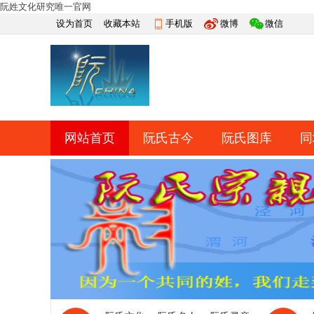
阮姓文化研究唯一官网
设为首页
收藏本站
手机版
微博
微信
网站首页
阮氏古今
阮氏图库
同
快捷导航
帮助
网上祭祀
排行榜
导读