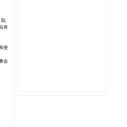
 阮
 阮有
和使
事会