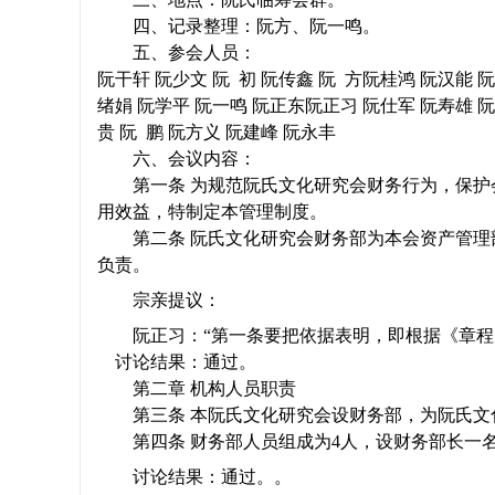
四、记录整理：阮方、阮一鸣。
五、参会人员：
阮干轩 阮少文 阮
初 阮传鑫 阮
方阮桂鸿 阮汉能 阮
绪娟 阮学平 阮一鸣 阮正东阮正习 阮仕军 阮寿雄 
宗
贵 阮
鹏 阮方义 阮建峰 阮永丰
六、会议内容：
第一条 为规范阮氏文化研究会财务行为，保
用效益，特制定本管理制度。
第二条 阮氏文化研究会财务部为本会资产管
负责。
宗亲提议：
阮正习：“第一条要把依据表明，即根据《章程
亲
讨论结果：通过。
第二章 机构人员职责
第三条 本阮氏文化研究会设财务部，为阮氏
第四条 财务部人员组成为
4
人，设财务部长一
讨论结果：通过。。