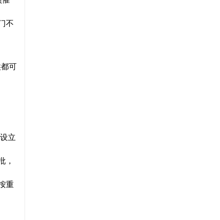
门不
候都可
设立
批，
按重