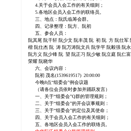
4.
关于会员入会工作的有关细则；
5.
各地区会员入会工作的联络员。
三、地点：阮氏临筹会群。
四、记录整理：阮方、阮初
宗
五、参会人员：
阮其尾
阮干轩
阮少文 阮丰茂 阮
初 阮
方 阮仕军
楷 阮仕杰 阮
涛 阮万涛阮文兵 阮学平 阮毅强 阮永
阮方义 阮少锋 阮
望 阮正习 阮少敏 阮立庭 阮仁富
荣耀 阮晓华
六、
会议内容
：
阮初 茂名
(1539619517)
20:00:00
今晚
8
点“组委会”例会议题
（请各位会员依时参加并踊跃发言）
亲
一、关于“组委会”
Q
群的管理规则；
二、关于“组委会”的开会议事规则：
三、关于“组委会”的定位及其使命；
四、关于会员入会工作的有关细则；
五、各地区会员入会工作的联络员。