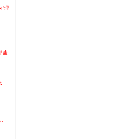
‘理
那些
交
见、