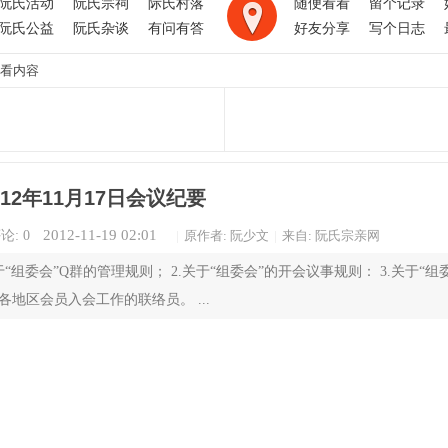
阮氏活动
阮氏宗祠
际氏村落
随便看看
留个记录
阮氏公益
阮氏杂谈
有问有答
好友分享
写个日志
看内容
12年11月17日会议纪要
2012-11-19 02:01
论: 0
|
原作者: 阮少文
|
来自: 阮氏宗亲网
关于“组委会”Q群的管理规则； 2.关于“组委会”的开会议事规则： 3.关于“组
各地区会员入会工作的联络员。 ...