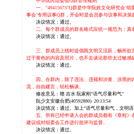
中华阮氏组委会
Q
群管理规则
一、“
49415673
”
Q
群是中华阮姓文化研究会‘组
事会’专用议事
Q
群，开会时是会员参与议事和决策
网
决议情况：通过。
二、每个群成员的群名格式应统一规范为：真
决议情况：通过。
三、群成员上线时提倡既文明又活跃，畅所欲
过于黄色的内容及照片，也不去谈论那些太过敏感
决议情况：通过。
四、在群内，除了违法、违规和涉黄、涉黑的
流，自由建言，轻松畅谈。
修改意见：赣 吉水 阮家刚“语气尽量和气”
阮少文安徽合肥
(40592880)
20:13:54
决议情况：通过。加上“语气尽量和气，文明语
五、所有已经申请入会的群成员都有《章程》
建议或对组委会工作进行批评与监督。
决议情况：通过。