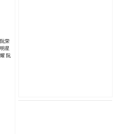
 阮荣
阮明星
耀 阮