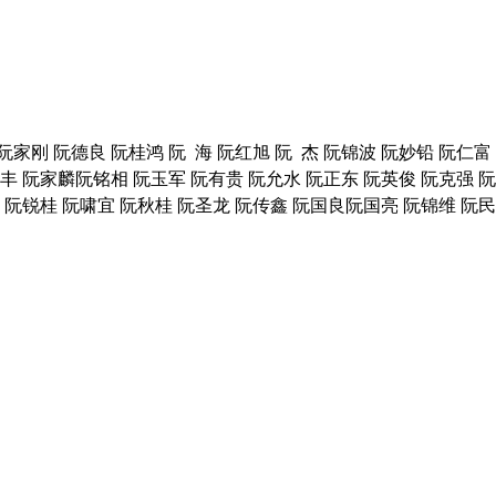
 阮家刚 阮德良 阮桂鸿 阮
海 阮红旭 阮
杰 阮锦波 阮妙铅 阮仁富
丰 阮家麟阮铭相 阮玉军 阮有贵 阮允水 阮正东 阮英俊 阮克强 
 阮锐桂 阮啸宜 阮秋桂 阮圣龙 阮传鑫 阮国良阮国亮 阮锦维 阮民