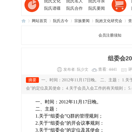
阮氏文化
阮氏名人
阮氏寻亲
阮氏谱碟
阮氏合作
阮氏要闻
网站首页
阮氏古今
宗族要闻
阮姓文化研究会
查
会员注册须知
阮
›
›
›
›
›
组委会20
发布者:
阮少文
查看:
4441
评
摘要
一、时间：2012年11月17日晚。 二、主题： 1.
会”的定位及其使命； 4.关于会员入会工作的有关细则； 5.
一、时间：
2012
年
11
月
17
日晚。
氏
二、主题：
1.
关于“组委会”
Q
群的管理规则；
2.
关于“组委会”的开会议事规则：
3.
关于“组委会”的定位及其使命；