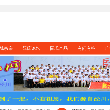
城宗亲
阮氏论坛
阮氏产品
有问有答
广
淘帖
日志
相册
分享
记录