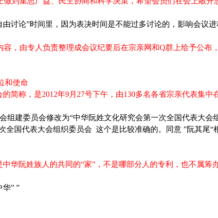
正做到集思广益、民主协商和科学决策，希望会员们在会上敞开
自由讨论”时间里，因为表决时间是不能过多讨论的，影响会议进
内容，由专人负责整理成会议纪要后在宗亲网和
Q
群上给予公布
位和使命
会的简称，是
2012
年
9
月
27
号下午，由
130
多名各省宗亲代表集中
究会组建委员会修改为“中华阮姓文化研究会第一次全国代表大会
一次全国代表大会组织委员会
这个是比较准确的。同意 ”阮其尾“
是中华阮姓族人的共同的“家”，不是哪部分人的专利，也不属筹
” ”