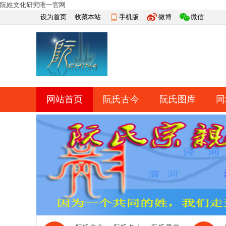
阮姓文化研究唯一官网
设为首页
收藏本站
手机版
微博
微信
网站首页
阮氏古今
阮氏图库
同
快捷导航
帮助
网上祭祀
排行榜
导读