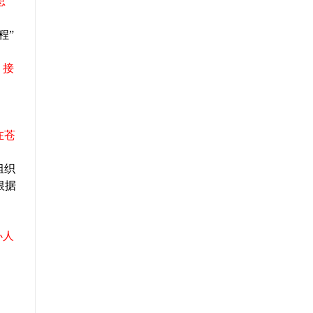
思
程”
，接
在苍
组织
根据
办人