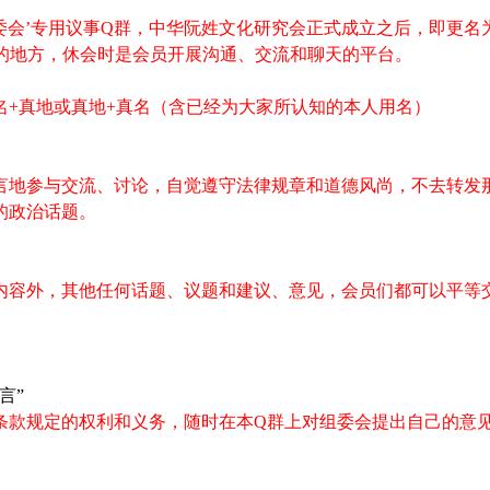
委会’专用议事
Q
群，中华阮姓文化研究会正式成立之后，即更名为
的地方，休会时是会员开展沟通、交流和聊天的平台。
名
+
真地或真地
+
真名（含已经为大家所认知的本人用名）
言地参与交流、讨论，自觉遵守法律规章和道德风尚，不去转发
的政治话题。
内容外，其他任何话题、议题和建议、意见，会员们都可以平等
言”
条款规定的权利和义务，随时在本
Q
群上对组委会提出自己的意