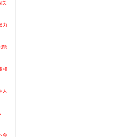
相关
权力
职能
酿和
姓人
入
不会