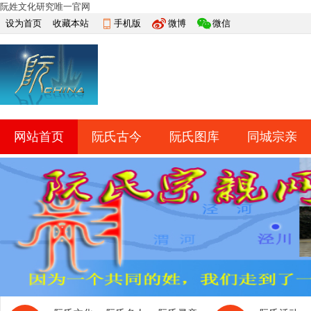
阮姓文化研究唯一官网
设为首页
收藏本站
手机版
微博
微信
网站首页
阮氏古今
阮氏图库
同城宗亲
快捷导航
帮助
网上祭祀
排行榜
导读
淘帖