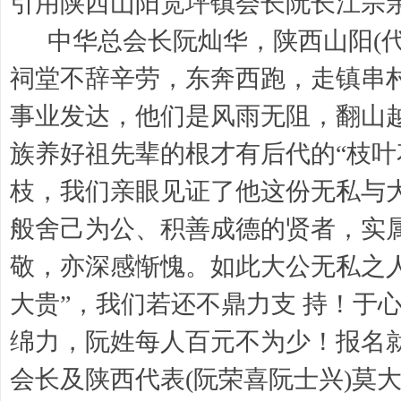
引用陕西山阳宽坪镇会长阮长江宗
中华总会长阮灿华，陕西山阳(代
祠堂不辞辛劳，东奔西跑，走镇串
事业发达，他们是风雨无阻，翻山
族养好祖先辈的根才有后代的“枝叶
枝，我们亲眼见证了他这份无私与
般舍己为公、积善成德的贤者，实属
敬，亦深感惭愧。如此大公无私之
大贵”，我们若还不鼎力支 持！于
绵力，阮姓每人百元不为少！报名
会长及陕西代表(阮荣喜阮士兴)莫