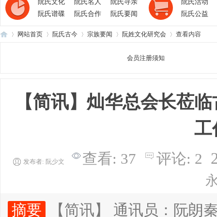
阮氏文化
阮氏名人
阮氏寻亲
阮氏活动
阮氏谱碟
阮氏合作
阮氏要闻
阮氏公益
网站首页
阮氏古今
宗族要闻
阮姓文化研究会
查看内容
会员注册须知
阮
›
›
›
›
›
【简讯】灿华总会长莅临
工
查看:
37
评论:
2
发布者:
阮少文
氏
摘要
【简讯】 通讯员：阮朗秦 2