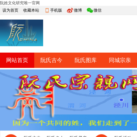
阮姓文化研究唯一官网
设为首页
收藏本站
手机版
微博
微信
网站首页
阮氏古今
阮氏图库
同城宗亲
快捷导航
帮助
网上祭祀
排行榜
导读
淘帖