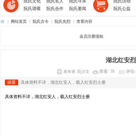
阮氏文化
阮氏名人
阮氏寻亲
阮氏活动
阮氏谱碟
阮氏合作
阮氏要闻
阮氏公益
网站首页
阮氏古今
阮氏先烈
查看内容
会员注册须知
阮
›
›
›
›
湖北红安烈
发布者:
阮少文
查看:
39
评论:
摘要
具体资料不详，湖北红安人，载入红安烈士册
具体资料不详，湖北红安人，载入红安烈士册
氏