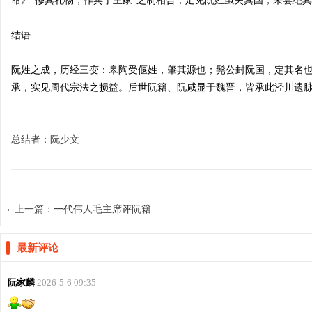
命》“修其礼物，作宾于王家”之制相合，足见阮姓虽失其国，未尝绝
结语
网
阮姓之成，历经三变：皋陶受偃姓，肇其源也；髡公封阮国，定其名
承，实见周代宗法之损益。后世阮籍、阮咸显于魏晋，皆承此泾川遗脉
总结者：阮少文
上一篇：
一代伟人毛主席评阮籍
最新评论
阮家麟
2026-5-6 09:35