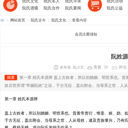
阮氏文化
阮氏名人
阮氏寻亲
阮氏活动
阮氏谱碟
阮氏合作
阮氏要闻
阮氏公益
网站首页
阮氏古今
阮氏文化
查看内容
会员注册须知
阮
›
›
›
›
阮姓源
发布者:
阮少文
查看:
59
评论
摘要
第一章 姓氏本源辨 盖上古姓者，所以别婚姻、明世系也。
故后世所谓“帝赐阮姓”之说，于古无征，盖出附会。当母系之世，人从母
第一章 姓氏本源辨
氏
盖上古姓者，所以别婚姻、明世系也。昔黄帝胄衍，惟姜、姬、妫、姒
于古无征，盖出附会。当母系之世，人从母姓，逮及贵族肇兴，乃有氏以
邈，载籍无稽，遑论阮氏发端于此乎？