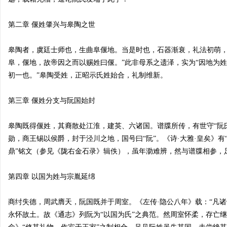
第二章 偃姓肇兴与皋陶之世
皋陶者，虞廷士师也，生曲阜偃地。当是时也，石器渐衰，礼法初萌，
宗
阜，偃地，故帝因之而以赐姓曰偃。”此非母系之遗泽，实为“因地为姓
初一也。”皋陶受姓，正昭示氏姓始合，礼制维新。
第三章 偃姓分支与阮国始封
皋陶既得偃姓，其裔散处江淮，建英、六诸国。谱牒所传，有世守“阮
勋，商王锡以侯爵，封于泾川之地，国号曰“阮”。《诗·大雅·皇矣》有
鼎”铭文（参见《陇右金石录》辑佚），虽年泐难辨，然与谱牒相参，
亲
第四章 以国为姓与宗胤延绵
商纣失德，周武膺天，阮国既并于周室。《左传·隐公八年》载：“凡
永怀故土。故《通志》列阮为“以国为氏”之典范。然周室怀柔，存亡