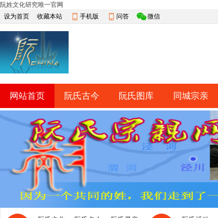
阮姓文化研究唯一官网
设为首页
收藏本站
手机版
问答
微信
网站首页
阮氏古今
阮氏图库
同城宗亲
快捷导航
帮助
网上祭祀
排行榜
导读
淘帖