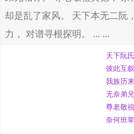
却是乱了家风。 天下本无二阮，
力， 对谱寻根探明。 ... ...
宗
天下阮
彼此互
我族历
亲
无奈弟
尊老敬
奈何班