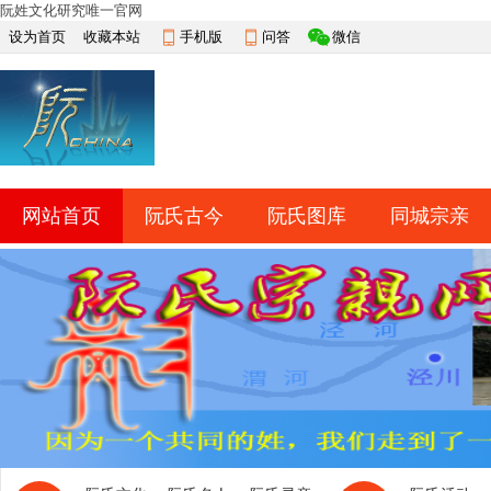
阮姓文化研究唯一官网
设为首页
收藏本站
手机版
问答
微信
网站首页
阮氏古今
阮氏图库
同城宗亲
快捷导航
帮助
网上祭祀
排行榜
导读
淘帖