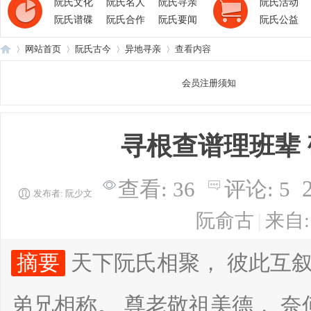
阮氏文化
阮氏名人
阮氏寻亲
阮氏活动
阮氏谱碟
阮氏合作
阮氏要闻
阮氏公益
网站首页
阮氏古今
异地寻亲
查看内容
会员注册须知
阮
›
›
›
›
寻根查谱理班辈
查看:
36
评论:
5
发布者:
阮少文
阮俞古
|
来自
氏
摘要
天下阮氏相聚， 彼此互叙
弟兄相称。 尊老敬祖美德， 奈