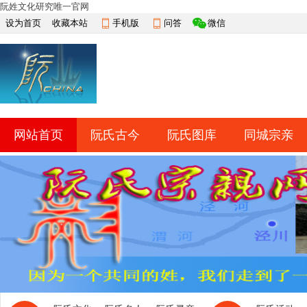
阮姓文化研究唯一官网
设为首页
收藏本站
手机版
问答
微信
网站首页
阮氏古今
阮氏图库
同城宗亲
快捷导航
帮助
网上祭祀
排行榜
导读
淘帖