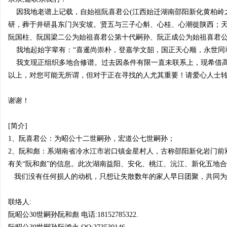
因我地老谱上记载，自始祖阮喜君公(江西始迁湖南邵阳新化黄柏岭之阮
研，葬于井研县东门兴安坡。贤五与三子心斛、心桂、心潮徙陕西；天
阮国柱、阮国梁二公为始祖喜君公第十代嗣孙、阮正成公为始祖喜君
我地起始字辈有：“喜暹尚崇朴，登嘉学文韶，国正天心顺，永世同和福..
宗
我支现正组织多地合修谱。过去因条件有限一直未联系上，现希借高
以上，对您可能无所谓，但对于正在寻找的人尤其重要！请爱心人士
谢谢！
[简介]
1、阮喜君公：为昭公十二世嗣孙，宏道公七世嗣孙；
2、阮和彪：系湖南省冷水江市岩口镇金星村人，古称邵阳新化岩门前
亲
有关“阮和彪”的信息。此次湖南益阳、安化、桃江、沅江、新化五地
我们没有任何损人的动机，只想让失散数年的家人早日团聚，共同为
联络人:
阮昭公30世嗣孙阮和彪 电话:18152785322.