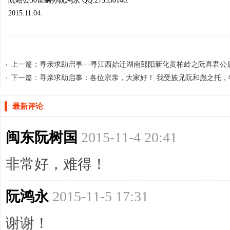
阮昭公30世嗣孙阮鸿永 QQ:273530146.
2015.11.04.
网
上一篇：
寻亲求助启事---寻江西始迁湖南邵阳新化黄柏岭之阮喜君公后
下一篇：
寻亲求助启事：各位宗亲，大家好！ 我受族兄阮和彪之托，特借
最新评论
闽东阮树国
2015-11-4 20:41
非常好，难得！
阮鸿永
2015-11-5 17:31
谢谢！