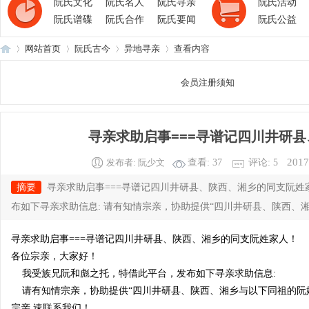
阮氏文化
阮氏名人
阮氏寻亲
阮氏活动
阮氏谱碟
阮氏合作
阮氏要闻
阮氏公益
网站首页
阮氏古今
异地寻亲
查看内容
会员注册须知
阮
›
›
›
›
寻亲求助启事===寻谱记四川井研县、
2017
发布者:
阮少文
查看:
37
评论:
5
摘要
寻亲求助启事===寻谱记四川井研县、陕西、湘乡的同支阮姓
布如下寻亲求助信息: 请有知情宗亲，协助提供“四川井研县、陕西、湘乡与以
寻亲求助启事===寻谱记四川井研县、陕西、湘乡的同支阮姓家人！
氏
各位宗亲，大家好！
我受族兄阮和彪之托，特借此平台，发布如下寻亲求助信息:
请有知情宗亲，协助提供“四川井研县、陕西、湘乡与以下同祖的阮
宗亲,速联系我们！